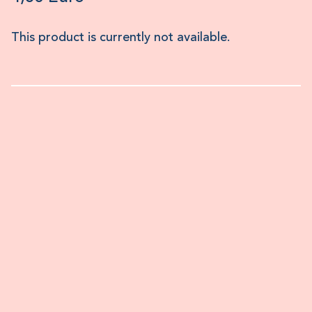
This product is currently not available.
×
Produktinformation
Dieses Monthly Special ist mit fruchtigem
Mango-Kompott gefüllt, leicht mit